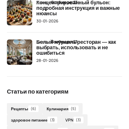
Автор:
Goalkeeper23
Концентрированный бульон:
подробная инструкция и важные
нюансы
30-01-2026
Автор:
Goalkeeper23
Белый журавль ресторан — как
выбрать, использовать и не
ошибиться
28-01-2026
Статьи по категориям
Рецепты
(6)
Кулинария
(5)
здоровое питание
(3)
VPN
(3)