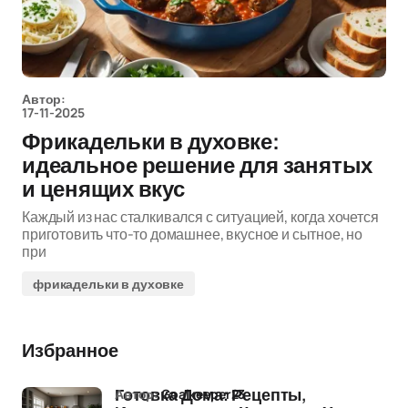
Автор:
17-11-2025
Фрикадельки в духовке:
идеальное решение для занятых
и ценящих вкус
Каждый из нас сталкивался с ситуацией, когда хочется
приготовить что-то домашнее, вкусное и сытное, но
при
фрикадельки в духовке
Избранное
Автор:
Goalkeeper23
Готовка Дома: Рецепты,